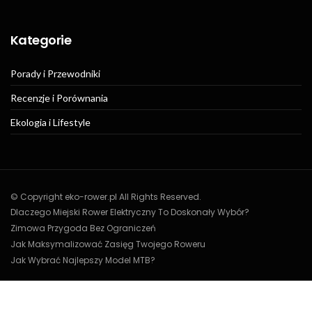
Kategorie
Porady i Przewodniki
Recenzje i Porównania
Ekologia i Lifestyle
© Copyright eko-rower.pl All Rights Reserved.
Dlaczego Miejski Rower Elektryczny To Doskonały Wybór?
Zimowa Przygoda Bez Ograniczeń
Jak Maksymalizować Zasięg Twojego Roweru
Jak Wybrać Najlepszy Model MTB?