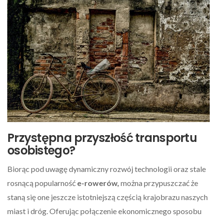
Przystępna przyszłość transportu
osobistego?
Biorąc pod uwagę dynamiczny rozwój technologii oraz stale
rosnącą popularność
e-rowerów,
można przypuszczać że
staną się one jeszcze istotniejszą częścią krajobrazu naszych
miast i dróg. Oferując połączenie ekonomicznego sposobu